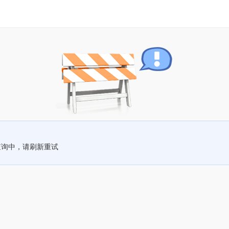
查询中，请刷新重试