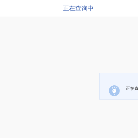
正在查询中
正在