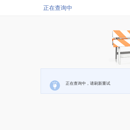
正在查询中
正在查询中，请刷新重试